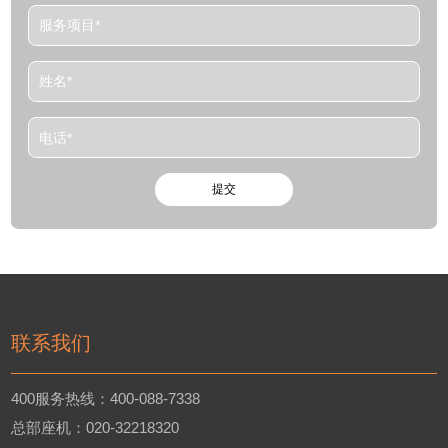
联系我们
400服务热线：400-088-7338
总部座机：020-32218320