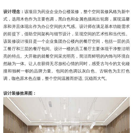
设计理念：
该项目为药业企业办公楼装修，整个空间装修风格为新中
式，选用木色作为主要色调，黑白色和金属色描画出轮廓，展现温馨
亲和并且体现出作为办公空间的大气感。设计师在满足基本功能需求
的前提下，借助空间架构与细节设计，呈现空间的艺术性和当代性。
该装修设计项目是一个企业集团办公楼内的餐厅空间，包括一层的员
工餐厅和三层的餐厅包间。设计一楼的员工餐厅主要体现干净整洁明
亮的特点。大开敞的就餐空间采光明亮，简洁而鲜明的内饰与环境自
然融为一体。让人在获得无尽放松心情的同时，感受古与今的文化碰
撞和独树一帜的品牌力量。包间的色调以灰白色、古铜色为主打色
调，咖色原木色点缀，整个空间温雅而舒适, 沉稳而大气。
设计装修效果图：